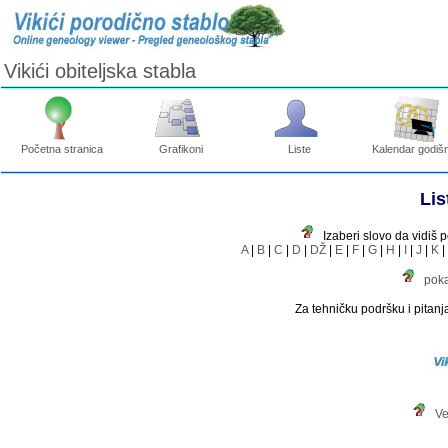
Vikići obiteljska stabla
Početna stranica
Grafikoni
Liste
Kalendar godišn
Lis
Izaberi slovo da vidiš 
A
|
B
|
C
|
D
|
DŽ
|
E
|
F
|
G
|
H
|
I
|
J
|
K
|
poka
Za tehničku podršku i pitanja
Ve