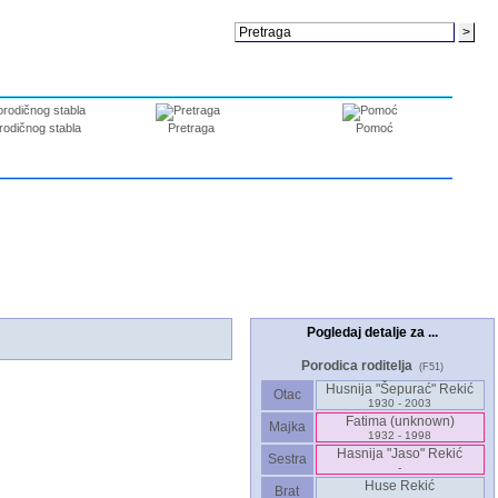
rodičnog stabla
Pretraga
Pomoć
Pogledaj detalje za ...
Porodica roditelja
(F51)
Husnija "Šepurać" Rekić
Otac
1930 - 2003
Fatima ‎(unknown)‎
Majka
1932 - 1998
Hasnija "Jaso" Rekić
Sestra
-
Huse Rekić
Brat