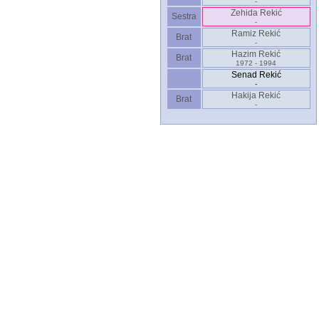
-
Zehida Rekić
Sestra
-
Ramiz Rekić
Brat
-
Hazim Rekić
Brat
1972 - 1994
Senad Rekić
-
Hakija Rekić
Brat
-