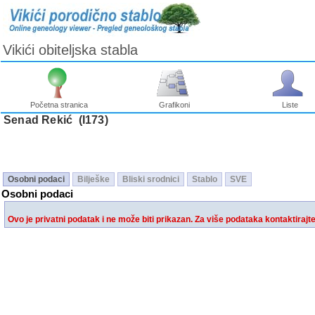
Vikići obiteljska stabla
Početna stranica
Grafikoni
Liste
Senad Rekić ‎(I173)‎
Osobni podaci
Bilješke
Bliski srodnici
Stablo
SVE
Osobni podaci
Ovo je privatni podatak i ne može biti prikazan. Za više podataka kontaktirajt