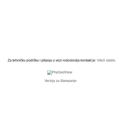
Za tehničku podršku i pitanja u vezi rodoslovlja kontakt je:
Vikići stablo
Verzija za štampanje