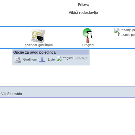
Prijava
Vikići rodoslovlje
Rezanje po
Kalendar godišnjica
Pregledi
Opcije za ovog pojedinca
Pregledi
Grafikoni
Liste
e
Vikići stablo