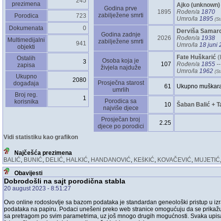
245
prezimena
Ajko ‎(unknown)‎
Godina prve
1895
Rođen/a
1870
zabilježene smrti
Porodica
723
Umro/la
1895
‎(St
Dokumenata
0
Derviša Samard
Godina zadnje
2026
Rođen/a
1938
Multimedijalni
zabilježene smrti
941
Umro/la
18 juni
objekti
Fate Huškarić
‎(
Ostalih
Osoba koja je
3
107
Rođen/a
1855
--
zapisa
živjela najduže
Umro/la
1962
‎(St
Ukupno
2080
Prosječna starost
događaja
61
Ukupno muškara
umrlih
Broj reg.
1
Porodica sa
korisnika
10
Šaban Balić + T
najviše djece
Prosječan broj
2.25
djece po porodici
Vidi statistiku kao grafikon
Najčešća prezimena
BALIĆ
,
BUNIĆ
,
DELIĆ
,
HALKIĆ
,
HANDANOVIĆ
,
KEšKIĆ
,
KOVAČEVIĆ
,
MUJETIĆ
Obavijesti
Dobrodošli na sajt porodična stabla
20 august 2023
- 8:51:27
Ovo online rodoslovlje sa bazom podataka je standardan geneološki pristup u izra
podataka na papiru. Podaci unešeni preko web stranice omogućuju da se prikažu i ispi
sa pretragom po svim parametrima, uz još mnogo drugih mogućnosti. Svaka upis