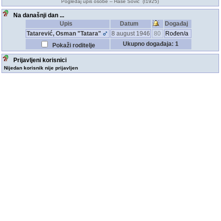
Pogledaj upis osobe -- Hase Sović (I1925)
Na današnji dan ...
Upis
Datum
Događaj
Tatarević, Osman "Tatara"
8 august 1946
80
Rođen/a
Ukupno događaja: 1
Pokaži roditelje
Prijavljeni korisnici
Nijedan korisnik nije prijavljen