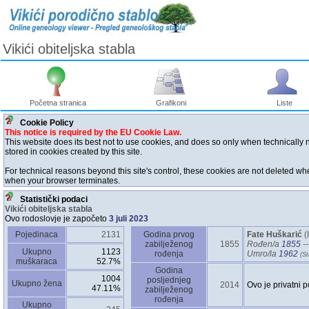
Vikići obiteljska stabla
Početna stranica
Grafikoni
Liste
Cookie Policy
This notice is required by the EU Cookie Law.
This website does its best not to use cookies, and does so only when technically
stored in cookies created by this site.
For technical reasons beyond this site's control, these cookies are not deleted w
when your browser terminates.
Statistički podaci
Vikići obiteljska stabla
Ovo rodoslovje je započeto
3 juli 2023
Pojedinaca
2131
Godina prvog
Fate Huškarić
‎(
zabilježenog
1855
Rođen/a
1855
--
Ukupno
1123
rođenja
Umro/la
1962
‎(St
muškaraca
52.7%
Godina
1004
posljednjeg
Ukupno žena
2014
Ovo je privatni p
47.11%
zabilježenog
rođenja
Ukupno