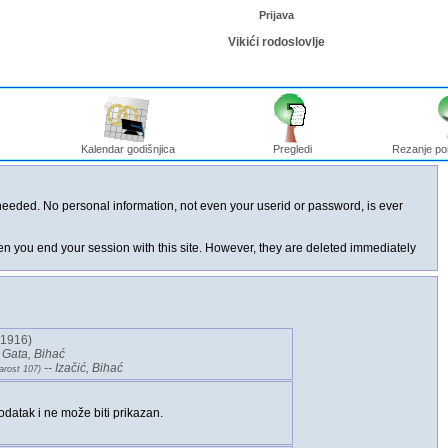
Prijava
Vikići rodoslovlje
Kalendar godišnjica
Pregledi
Rezanje po
 needed. No personal information, not even your userid or password, is ever
hen you end your session with this site. However, they are deleted immediately
I1916)‎
 Gata, Bihać
-- Izačić, Bihać
arost 107)‎
odatak i ne može biti prikazan.