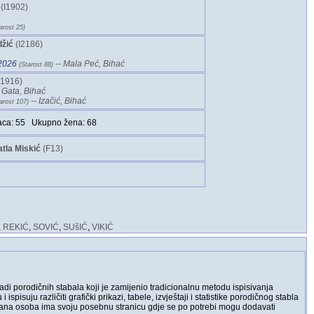
‎(I1902)‎
arost 25)‎
žić
‎(I2186)‎
 2026
-- Mala Peć, Bihać
‎(Starost 88)‎
I1916)‎
 Gata, Bihać
-- Izačić, Bihać
arost 107)‎
ca: 55 Ukupno žena: 68
atla Miskić
‎(F13)‎
,
REKIĆ
,
SOVIĆ
,
SUšIĆ
,
VIKIĆ
di porodičnih stabala koji je zamijenio tradicionalnu metodu ispisivanja
suju različiti grafički prikazi, tabele, izvještaji i statistike porodičnog stabla
ana osoba ima svoju posebnu stranicu gdje se po potrebi mogu dodavati