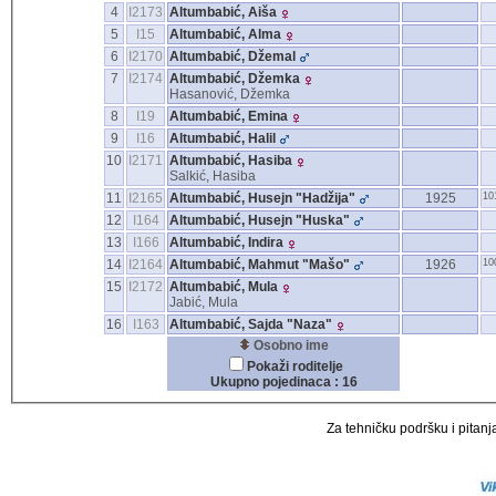
4
I2173
Altumbabić, Aiša
5
I15
Altumbabić, Alma
6
I2170
Altumbabić, Džemal
7
I2174
Altumbabić, Džemka
Hasanović, Džemka
8
I19
Altumbabić, Emina
9
I16
Altumbabić, Halil
10
I2171
Altumbabić, Hasiba
Salkić, Hasiba
11
I2165
Altumbabić, Husejn "Hadžija"
1925
10
12
I164
Altumbabić, Husejn "Huska"
13
I166
Altumbabić, Indira
14
I2164
Altumbabić, Mahmut "Mašo"
1926
10
15
I2172
Altumbabić, Mula
Jabić, Mula
16
I163
Altumbabić, Sajda "Naza"
Osobno ime
Pokaži roditelje
Ukupno pojedinaca : 16
Za tehničku podršku i pitanja