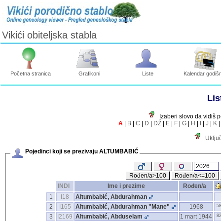
Vikići obiteljska stabla
Početna stranica
Grafikoni
Liste
Kalendar godišn
Lis
Izaberi slovo da vidiš 
A
|
B
|
C
|
D
|
DŽ
|
E
|
F
|
G
|
H
|
I
|
J
|
K
Uklju
Pojedinci koji se prezivaju ALTUMBABIĆ
Rođen/a>100
Rođen/a<=100
INDI
Ime i prezime
Rođen/a
1
I18
Altumbabić, Abdurahman
2
I165
Altumbabić, Abdurahman "Mane"
1968
5
3
I2169
Altumbabić, Abduselam
1 mart 1944
8