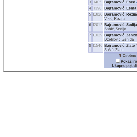
3
I405
Bajramović, Esed
4
I390
Bajramović, Esma
5
I1820
Bajramović, Rezija
Vikić, Rezija
6
I2012
Bajramović, Sedija
Šabić, Sedija
7
I1029
Bajramović, Zehid
Dželilović, Zehida
8
I1546
Bajramović, Zlate
Sušić, Zlate
Osobno 
Pokaži ro
Ukupno pojedi