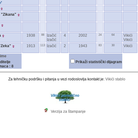
 "Zikana"
a
1938
88
Izačić
4
2002
24
64
Vikići
Izačić
Vikići
 "Zeka"
1913
113
Izačić
2
1943
83
30
Vikići
ime
ditelje
Prikaži statistički dijagram
naca : 8
Za tehničku podršku i pitanja u vezi rodoslovlja kontakt je:
Vikići stablo
Verzija za štampanje