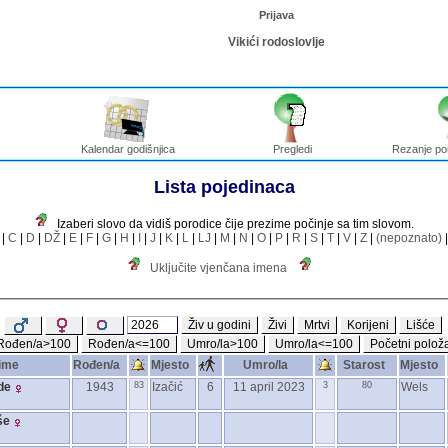
Prijava
Vikići rodoslovlje
Kalendar godišnjica
Pregledi
Rezanje po
Lista pojedinaca
Izaberi slovo da vidiš porodice čije prezime počinje sa tim slovom.
|
C
|
D
|
DŽ
|
E
|
F
|
G
|
H
|
I
|
J
|
K
|
L
|
LJ
|
M
|
N
|
O
|
P
|
R
|
S
|
T
|
V
|
Z
|
(nepoznato)
Uključite vjenčana imena
Živ u godini
Živi
Mrtvi
Korijeni
Lišće
Rođen/a>100
Rođen/a<=100
Umro/la>100
Umro/la<=100
Početni položa
zime
Rođen/a
Mjesto
Umro/la
Starost
Mjesto
de
1943
83
Izačić
6
11 april 2023
3
80
Wels
še