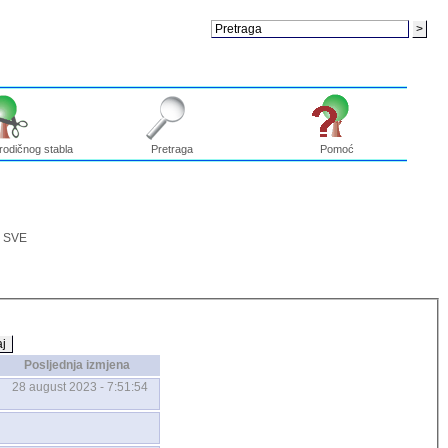
rodičnog stabla
Pretraga
Pomoć
|
SVE
j
Posljednja izmjena
28 august 2023 - 7:51:54