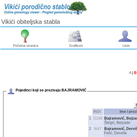
Vikići obiteljska stabla
Početna stranica
Grafikoni
Liste
A
|
B
Pojedinci koji se prezivaju BAJRAMOVIĆ
INDI
Ime i pre
1
I1186
Bajramović, Bejza
Škrgić, Bejzade
2
I647
Bajramović, Dervi
Felić, Derviše