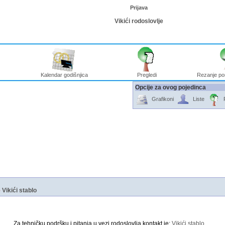
Prijava
Vikići rodoslovlje
Kalendar godišnjica
Pregledi
Rezanje po
Opcije za ovog pojedinca
Grafikoni
Liste
e
Vikići stablo
Za tehničku podršku i pitanja u vezi rodoslovlja kontakt je:
Vikići stablo