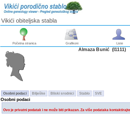
Vikići obiteljska stabla
Početna stranica
Grafikoni
Liste
Almaza Bunić ‎(I1111)‎
Osobni podaci
Bilješke
Bliski srodnici
Stablo
SVE
Osobni podaci
Ovo je privatni podatak i ne može biti prikazan. Za više podataka kontaktirajt