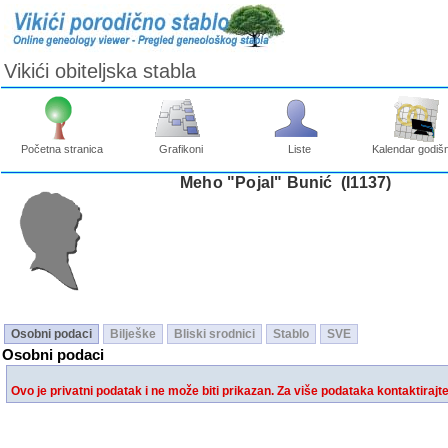
Vikići obiteljska stabla
Početna stranica
Grafikoni
Liste
Kalendar godišn
Meho "Pojal" Bunić ‎(I1137)‎
Osobni podaci
Bilješke
Bliski srodnici
Stablo
SVE
Osobni podaci
Ovo je privatni podatak i ne može biti prikazan. Za više podataka kontaktirajt