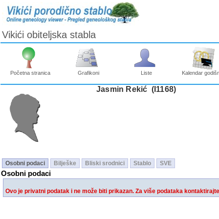
Vikići obiteljska stabla
Početna stranica
Grafikoni
Liste
Kalendar godišn
Jasmin Rekić ‎(I1168)‎
Osobni podaci
Bilješke
Bliski srodnici
Stablo
SVE
Osobni podaci
Ovo je privatni podatak i ne može biti prikazan. Za više podataka kontaktirajt