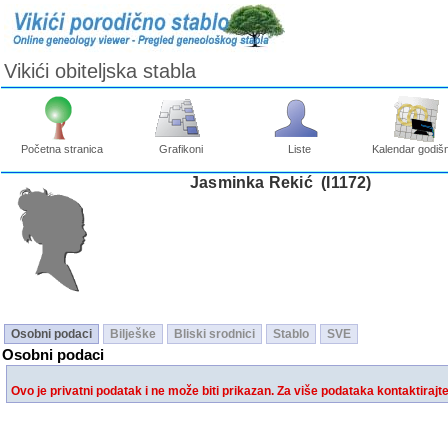
Vikići obiteljska stabla
Početna stranica
Grafikoni
Liste
Kalendar godišn
Jasminka Rekić ‎(I1172)‎
Osobni podaci
Bilješke
Bliski srodnici
Stablo
SVE
Osobni podaci
Ovo je privatni podatak i ne može biti prikazan. Za više podataka kontaktirajt