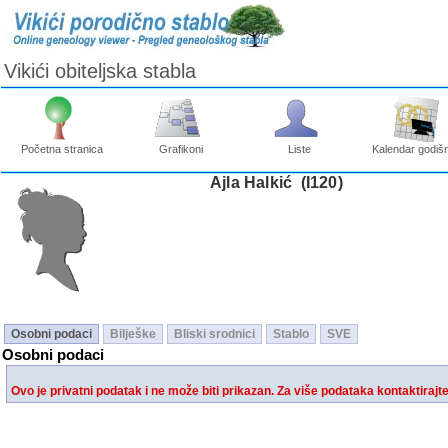
Vikići obiteljska stabla
Početna stranica
Grafikoni
Liste
Kalendar godišn
Ajla Halkić ‎(I120)‎
Osobni podaci
Bilješke
Bliski srodnici
Stablo
SVE
Osobni podaci
Ovo je privatni podatak i ne može biti prikazan. Za više podataka kontaktirajt