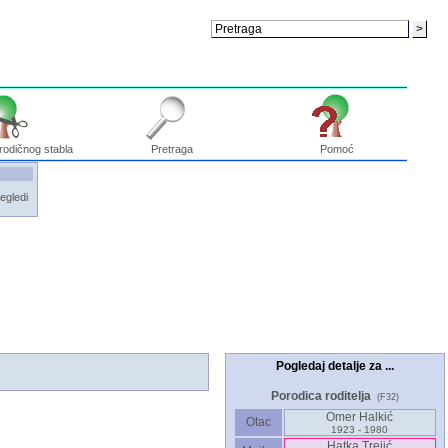
rodičnog stabla
Pretraga
Pomoć
egledi
Pogledaj detalje za ...
Porodica roditelja
(F32)
Omer Halkić
Otac
1923 - 1980
Hatka Trejić