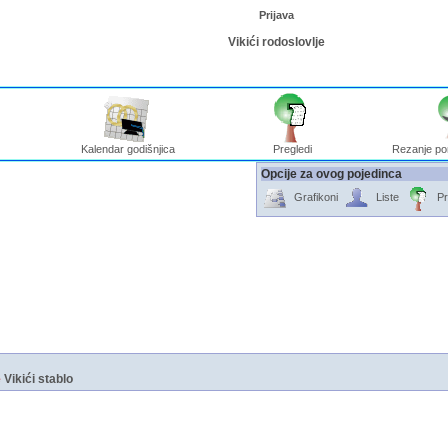
Prijava
Vikići rodoslovlje
Kalendar godišnjica
Pregledi
Rezanje po
Opcije za ovog pojedinca
Grafikoni
Liste
Pr
e
Vikići stablo