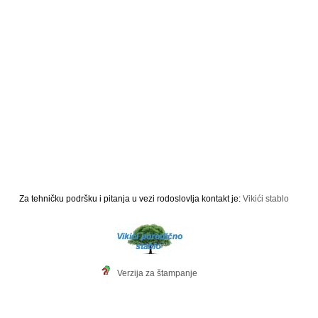
Za tehničku podršku i pitanja u vezi rodoslovlja kontakt je:
Vikići stablo
Verzija za štampanje