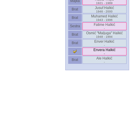
Majka
1921 - 1989
Jusuf Halkić
Brat
1946 - 2000
Muhamed Halkić
Brat
1943 - 1996
Fatime Halkić
Sestra
-
Osmić "Maljuga" Halkić
Brat
1948 - 1994
Enver Halkić
Brat
-
Envera Halkić
-
Ale Halkić
Brat
-