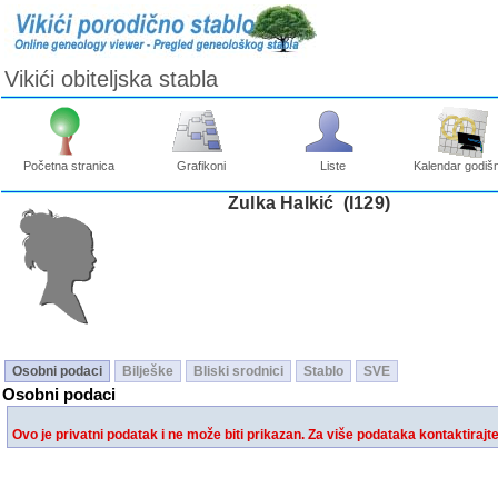
Vikići obiteljska stabla
Početna stranica
Grafikoni
Liste
Kalendar godišn
Zulka Halkić ‎(I129)‎
Osobni podaci
Bilješke
Bliski srodnici
Stablo
SVE
Osobni podaci
Ovo je privatni podatak i ne može biti prikazan. Za više podataka kontaktirajt