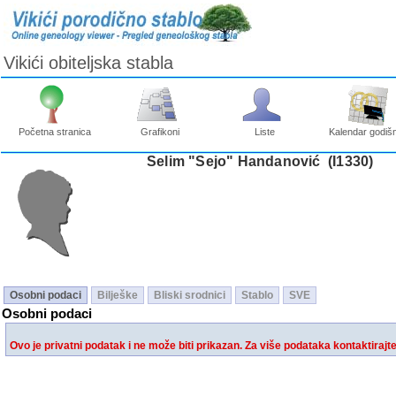
Vikići obiteljska stabla
Početna stranica
Grafikoni
Liste
Kalendar godišn
Selim "Sejo" Handanović ‎(I1330)‎
Osobni podaci
Bilješke
Bliski srodnici
Stablo
SVE
Osobni podaci
Ovo je privatni podatak i ne može biti prikazan. Za više podataka kontaktirajt