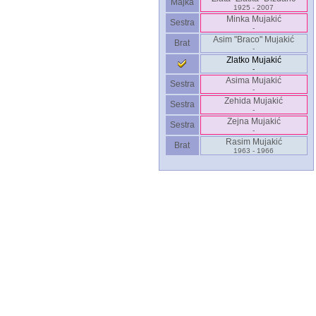
Majka
1925 - 2007
Minka Mujakić
Sestra
-
Asim "Braco" Mujakić
Brat
-
Zlatko Mujakić
-
Asima Mujakić
Sestra
-
Zehida Mujakić
Sestra
-
Zejna Mujakić
Sestra
-
Rasim Mujakić
Brat
1963 - 1966