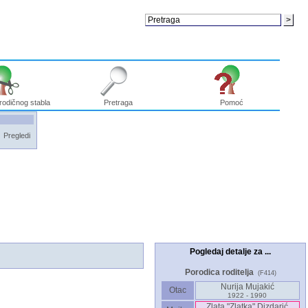
rodičnog stabla
Pretraga
Pomoć
Pregledi
Pogledaj detalje za ...
Porodica roditelja
(F414)
Nurija Mujakić
Otac
1922 - 1990
Zlata "Zlatka" Dizdarić