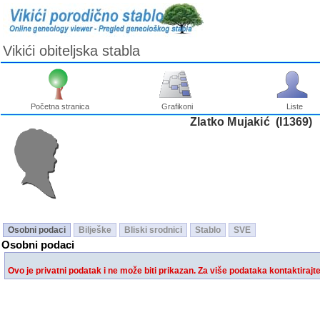
Vikići obiteljska stabla
Početna stranica
Grafikoni
Liste
Zlatko Mujakić ‎(I1369)‎
Osobni podaci
Bilješke
Bliski srodnici
Stablo
SVE
Osobni podaci
Ovo je privatni podatak i ne može biti prikazan. Za više podataka kontaktirajt