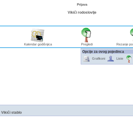
Prijava
Vikići rodoslovlje
Kalendar godišnjica
Pregledi
Rezanje po
Opcije za ovog pojedinca
Grafikoni
Liste
e
Vikići stablo