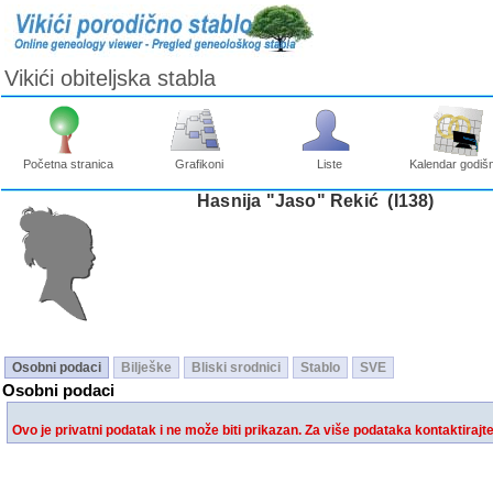
Vikići obiteljska stabla
Početna stranica
Grafikoni
Liste
Kalendar godišn
Hasnija "Jaso" Rekić ‎(I138)‎
Osobni podaci
Bilješke
Bliski srodnici
Stablo
SVE
Osobni podaci
Ovo je privatni podatak i ne može biti prikazan. Za više podataka kontaktirajt