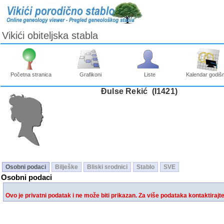
Vikići obiteljska stabla
Početna stranica
Grafikoni
Liste
Kalendar godišn
Đulse Rekić ‎(I1421)‎
Osobni podaci
Bilješke
Bliski srodnici
Stablo
SVE
Osobni podaci
Ovo je privatni podatak i ne može biti prikazan. Za više podataka kontaktirajt