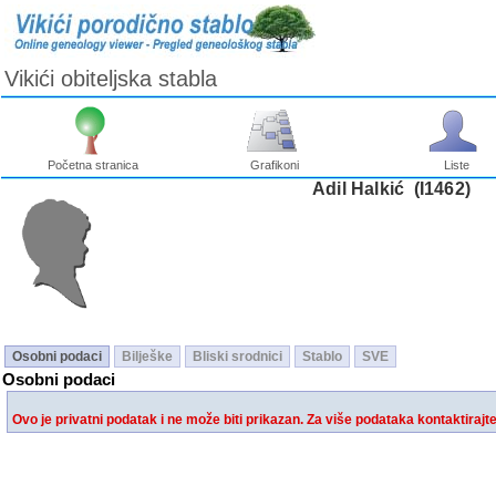
Vikići obiteljska stabla
Početna stranica
Grafikoni
Liste
Adil Halkić ‎(I1462)‎
Osobni podaci
Bilješke
Bliski srodnici
Stablo
SVE
Osobni podaci
Ovo je privatni podatak i ne može biti prikazan. Za više podataka kontaktirajt