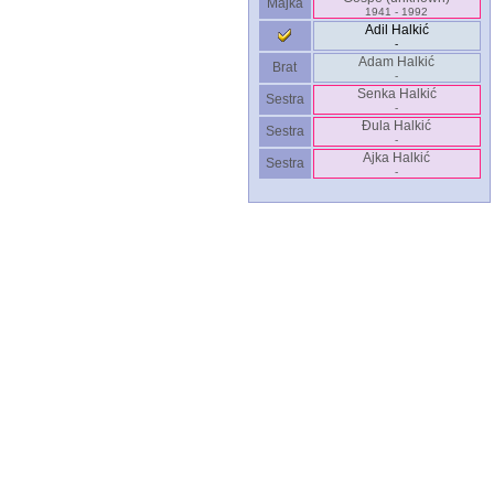
Majka
1941 - 1992
Adil Halkić
-
Adam Halkić
Brat
-
Senka Halkić
Sestra
-
Đula Halkić
Sestra
-
Ajka Halkić
Sestra
-