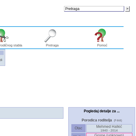
rodičnog stabla
Pretraga
Pomoć
di
Pogledaj detalje za ...
Porodica roditelja
(F444)
Mehmed Halkić
Otac
1940 - 2014
Gospe ‎(unknown)‎