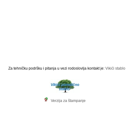
Za tehničku podršku i pitanja u vezi rodoslovlja kontakt je:
Vikići stablo
Verzija za štampanje