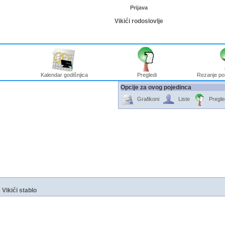
Prijava
Vikići rodoslovlje
Kalendar godišnjica
Pregledi
Rezanje po
Opcije za ovog pojedinca
Grafikoni
Liste
Pregle
e
Vikići stablo