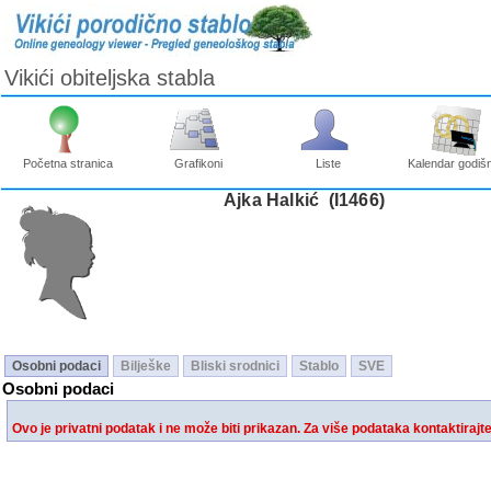
Vikići obiteljska stabla
Početna stranica
Grafikoni
Liste
Kalendar godišn
Ajka Halkić ‎(I1466)‎
Osobni podaci
Bilješke
Bliski srodnici
Stablo
SVE
Osobni podaci
Ovo je privatni podatak i ne može biti prikazan. Za više podataka kontaktirajt