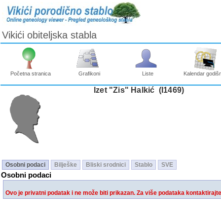
Vikići obiteljska stabla
Početna stranica
Grafikoni
Liste
Kalendar godišn
Izet "Zis" Halkić ‎(I1469)‎
Osobni podaci
Bilješke
Bliski srodnici
Stablo
SVE
Osobni podaci
Ovo je privatni podatak i ne može biti prikazan. Za više podataka kontaktirajt