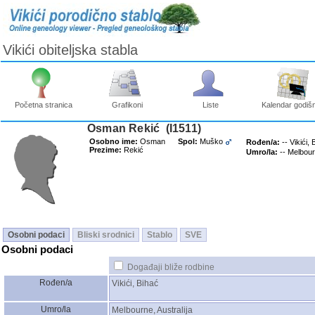
Vikići obiteljska stabla
Početna stranica
Grafikoni
Liste
Kalendar godišn
Osman Rekić ‎(I1511)‎
Osobno ime:
Osman
Spol:
Muško
Rođen/a:
-- Vikići,
Prezime:
Rekić
Umro/la:
-- Melbour
Osobni podaci
Bliski srodnici
Stablo
SVE
Osobni podaci
Događaji bliže rodbine
Rođen/a
Vikići, Bihać
Umro/la
Melbourne, Australija