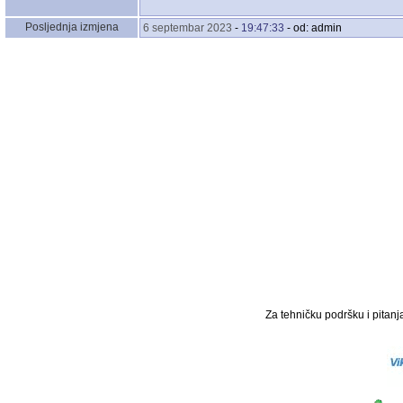
Posljednja izmjena
6 septembar 2023
-
19:47:33
- od: admin
Za tehničku podršku i pitanja