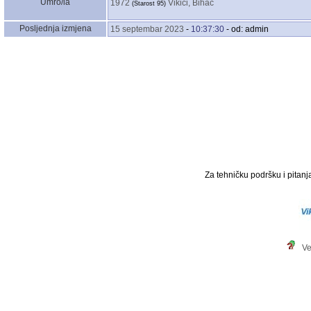
Umro/la
1972
Vikići, Bihać
‎(Starost 95)‎
Posljednja izmjena
15 septembar 2023
-
10:37:30
- od: admin
Za tehničku podršku i pitanja
Ve