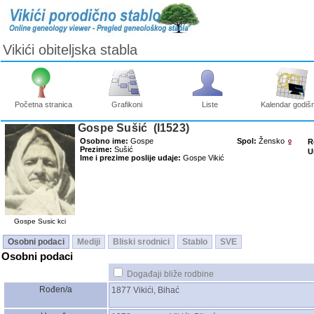
Vikići obiteljska stabla
Početna stranica
Grafikoni
Liste
Kalendar godišn
Gospe Sušić ‎(I1523)‎
Osobno ime:
Gospe
Spol:
Žensko
R
Prezime:
Sušić
U
Ime i prezime poslije udaje:
Gospe Vikić
Gospe Susic kci
Osobni podaci
Mediji
Bliski srodnici
Stablo
SVE
Osobni podaci
Događaji bliže rodbine
Rođen/a
1877
Vikići, Bihać