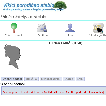
Vikići obiteljska stabla
Početna stranica
Grafikoni
Liste
Kalendar godišn
Elvisa Delić ‎(I158)‎
Osobni podaci
Bilješke
Bliski srodnici
Stablo
SVE
Osobni podaci
Ovo je privatni podatak i ne može biti prikazan. Za više podataka kontaktirajt