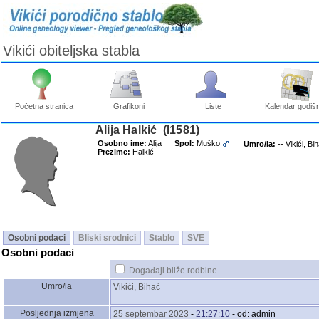
Vikići obiteljska stabla
Početna stranica
Grafikoni
Liste
Kalendar godišn
Alija Halkić ‎(I1581)‎
Osobno ime:
Alija
Spol:
Muško
Umro/la:
-- Vikići, Bi
Prezime:
Halkić
Osobni podaci
Bliski srodnici
Stablo
SVE
Osobni podaci
Događaji bliže rodbine
Umro/la
Vikići, Bihać
Posljednja izmjena
25 septembar 2023
-
21:27:10
- od: admin