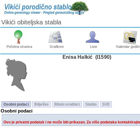
Vikići obiteljska stabla
Početna stranica
Grafikoni
Liste
Kalendar godišn
Enisa Halkić ‎(I1590)‎
Osobni podaci
Bilješke
Bliski srodnici
Stablo
SVE
Osobni podaci
Ovo je privatni podatak i ne može biti prikazan. Za više podataka kontaktirajt