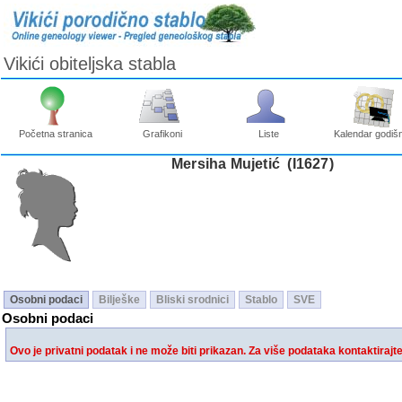
Vikići obiteljska stabla
Početna stranica
Grafikoni
Liste
Kalendar godišn
Mersiha Mujetić ‎(I1627)‎
Osobni podaci
Bilješke
Bliski srodnici
Stablo
SVE
Osobni podaci
Ovo je privatni podatak i ne može biti prikazan. Za više podataka kontaktirajt