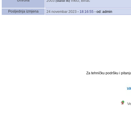
Umro/la
2003
Vikići, Bihać
‎(Starost 80)‎
Posljednja izmjena
24 novembar 2023
-
18:16:55
- od: admin
Za tehničku podršku i pitanja
Ve