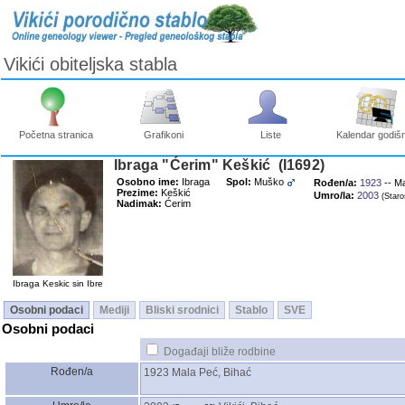
Vikići obiteljska stabla
Početna stranica
Grafikoni
Liste
Kalendar godišn
Ibraga "Ćerim" Keškić ‎(I1692)‎
Osobno ime:
Ibraga
Spol:
Muško
Rođen/a:
1923
-- Ma
Prezime:
Keškić
Umro/la:
2003
‎(Staro
Nadimak:
Ćerim
Ibraga Keskic sin Ibre
Osobni podaci
Mediji
Bliski srodnici
Stablo
SVE
Osobni podaci
Događaji bliže rodbine
Rođen/a
1923
Mala Peć, Bihać