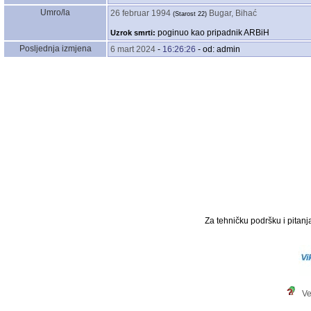
Umro/la
26 februar 1994
Bugar, Bihać
‎(Starost 22)‎
poginuo kao pripadnik ARBiH
Uzrok smrti:
Posljednja izmjena
6 mart 2024
-
16:26:26
- od: admin
Za tehničku podršku i pitanja
Ve