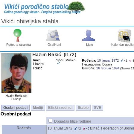
Vikići obiteljska stabla
Početna stranica
Grafikoni
Liste
Kalendar godišn
Hazim Rekić ‎(I172)‎
Ime:
Spol:
Muško
Rođen/a:
10 januar 1972
42
4
Hazim
Herzegovina, Bosnia
Rekić
Umro/la:
26 februar 1994
‎(Starost 22)
Hazim Rekic sin
Husnije
Osobni podaci
Mediji
Bliski srodnici
Stablo
SVE
Osobni podaci
Događaji bliže rodbine
Rođen/a
10 januar 1972
Bihać, Federation of Bosn
42
40