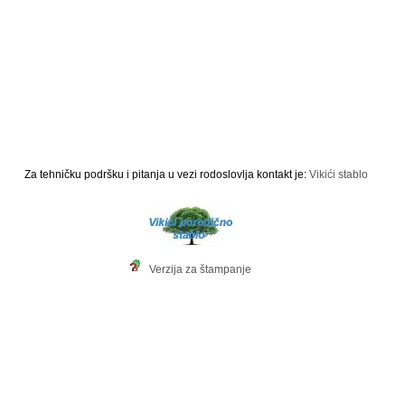
Za tehničku podršku i pitanja u vezi rodoslovlja kontakt je:
Vikići stablo
Verzija za štampanje