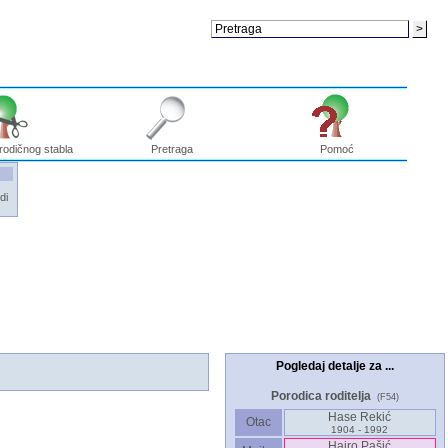
rodičnog stabla
Pretraga
Pomoć
di
Pogledaj detalje za ...
Porodica roditelja
(F54)
Hase Rekić
Otac
1904 - 1992
Hajro Pašić