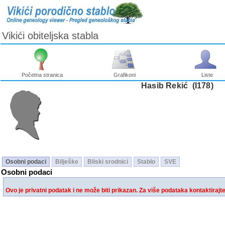
Vikići obiteljska stabla
Početna stranica
Grafikoni
Liste
Hasib Rekić ‎(I178)‎
Osobni podaci
Bilješke
Bliski srodnici
Stablo
SVE
Osobni podaci
Ovo je privatni podatak i ne može biti prikazan. Za više podataka kontaktirajt