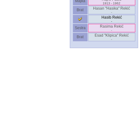
Majka
1913 - 1962
Hasan "Hasika" Rekić
Brat
-
Hasib Rekić
-
Rasima Rekić
Sestra
-
Esad "Klipica" Rekić
Brat
-