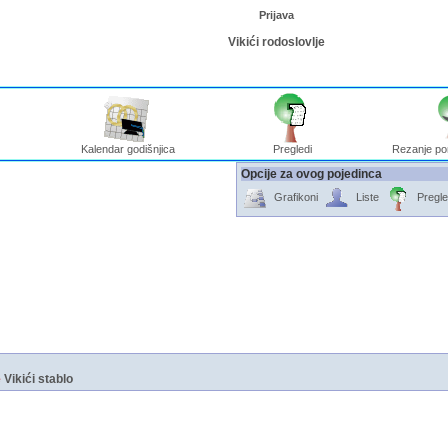
Prijava
Vikići rodoslovlje
Kalendar godišnjica
Pregledi
Rezanje po
Opcije za ovog pojedinca
Grafikoni
Liste
Pregle
e
Vikići stablo