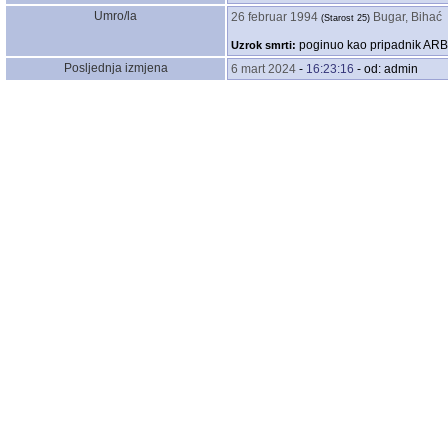
Umro/la
26 februar 1994
Bugar, Bihać
‎(Starost 25)‎
poginuo kao pripadnik AR
Uzrok smrti:
Posljednja izmjena
6 mart 2024
-
16:23:16
- od: admin