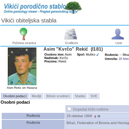
Vikići obiteljska stabla
Početna stranica
Grafikoni
Liste
Asim "Kvrčo" Rekić ‎(I181)‎
Osobno ime:
Asim
Spol:
Muško
Rođen/a:
-- Bih
Nadimak:
Kvrčo
Umro/la:
26 febr
Prezime:
Rekić
Asim Rekic sin Hasana
Osobni podaci
Mediji
Bliski srodnici
Stablo
SVE
Osobni podaci
Događaji bliže rodbine
Rođen/a
29 oktobar 1968
29
Rođen/a
Bihać, Federation of Bosnia and Herzeg