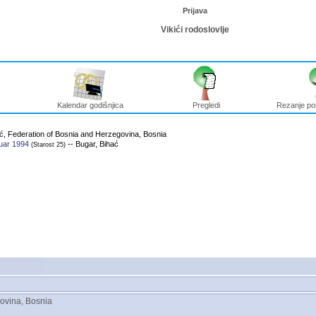
Prijava
Vikići rodoslovlje
Kalendar godišnjica
Pregledi
Rezanje po
ać, Federation of Bosnia and Herzegovina, Bosnia
uar 1994
-- Bugar, Bihać
‎(Starost 25)‎
ovina, Bosnia