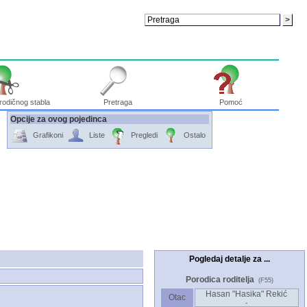
rodičnog stabla
Pretraga
Pomoć
Opcije za ovog pojedinca
Grafikoni
Liste
Pregledi
Ostalo
Pogledaj detalje za ...
Porodica roditelja
(F55)
Hasan "Hasika" Rekić
Otac
-