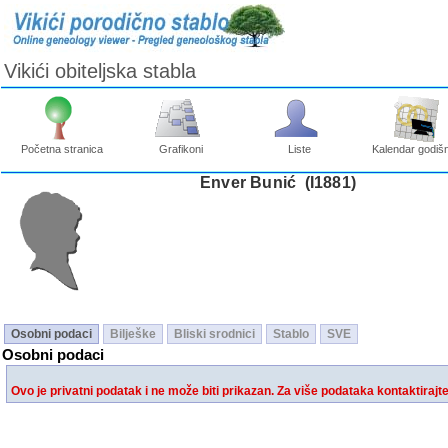
Vikići obiteljska stabla
Početna stranica
Grafikoni
Liste
Kalendar godišn
Enver Bunić ‎(I1881)‎
Osobni podaci
Bilješke
Bliski srodnici
Stablo
SVE
Osobni podaci
Ovo je privatni podatak i ne može biti prikazan. Za više podataka kontaktirajt