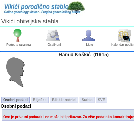
Vikići obiteljska stabla
Početna stranica
Grafikoni
Liste
Kalendar godišn
Hamid Keškić ‎(I1915)‎
Osobni podaci
Bilješke
Bliski srodnici
Stablo
SVE
Osobni podaci
Ovo je privatni podatak i ne može biti prikazan. Za više podataka kontaktirajt