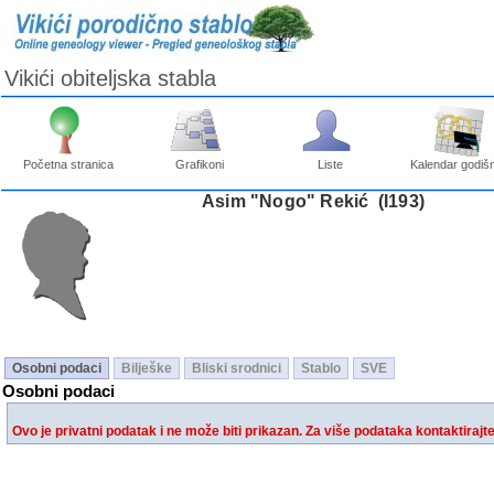
Vikići obiteljska stabla
Početna stranica
Grafikoni
Liste
Kalendar godišn
Asim "Nogo" Rekić ‎(I193)‎
Osobni podaci
Bilješke
Bliski srodnici
Stablo
SVE
Osobni podaci
Ovo je privatni podatak i ne može biti prikazan. Za više podataka kontaktirajt