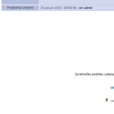
Posljednja izmjena
25 januar 2025
-
09:50:55
- od: admin
Za tehničku podršku i pitanja
Ve