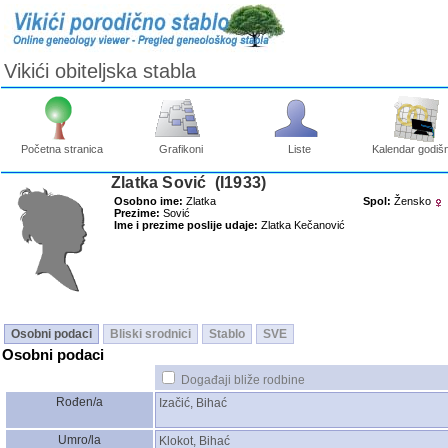
Vikići obiteljska stabla
Početna stranica
Grafikoni
Liste
Kalendar godišn
Zlatka Sović ‎(I1933)‎
Osobno ime:
Zlatka
Spol:
Žensko
Prezime:
Sović
Ime i prezime poslije udaje:
Zlatka Kečanović
Osobni podaci
Bliski srodnici
Stablo
SVE
Osobni podaci
Događaji bliže rodbine
Rođen/a
Izačić, Bihać
Umro/la
Klokot, Bihać