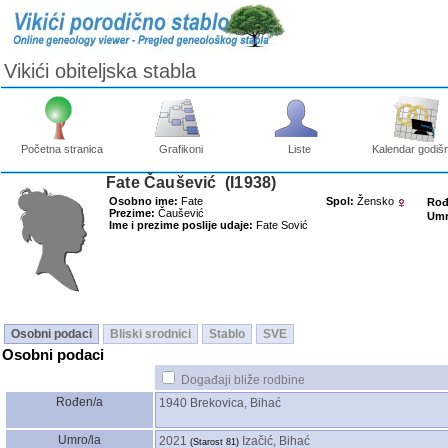
Vikići obiteljska stabla
Početna stranica
Grafikoni
Liste
Kalendar godišn
Fate Čaušević ‎(I1938)‎
Osobno ime:
Fate
Spol:
Žensko
Rođ
Prezime:
Čaušević
Umr
Ime i prezime poslije udaje:
Fate Sović
Osobni podaci
Bliski srodnici
Stablo
SVE
Osobni podaci
Događaji bliže rodbine
Rođen/a
1940
Brekovica, Bihać
Umro/la
2021
Izačić, Bihać
‎(Starost 81)‎