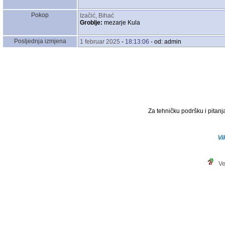
Pokop
Izačić, Bihać
Groblje:
mezarje Kula
Posljednja izmjena
1 februar 2025
-
18:13:06
- od: admin
Za tehničku podršku i pitanja
Ve