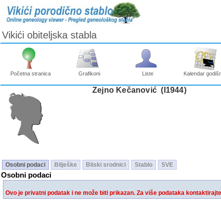
Vikići obiteljska stabla
Početna stranica
Grafikoni
Liste
Kalendar godišn
Zejno Kečanović ‎(I1944)‎
Osobni podaci
Bilješke
Bliski srodnici
Stablo
SVE
Osobni podaci
Ovo je privatni podatak i ne može biti prikazan. Za više podataka kontaktirajt