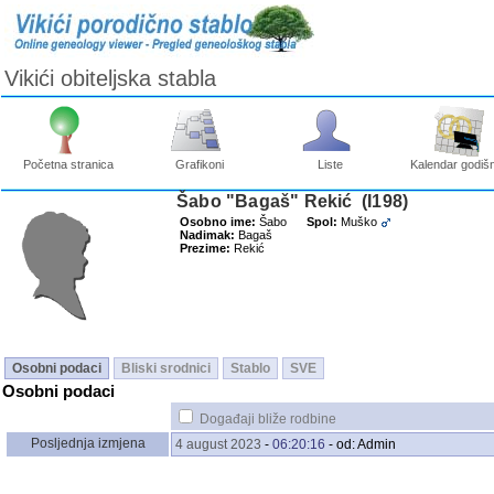
Vikići obiteljska stabla
Početna stranica
Grafikoni
Liste
Kalendar godišn
Šabo "Bagaš" Rekić ‎(I198)‎
Osobno ime:
Šabo
Spol:
Muško
Nadimak:
Bagaš
Prezime:
Rekić
Osobni podaci
Bliski srodnici
Stablo
SVE
Osobni podaci
Događaji bliže rodbine
Posljednja izmjena
4 august 2023
-
06:20:16
- od: Admin