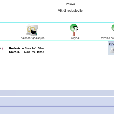
Prijava
Vikići rodoslovlje
Kalendar godišnjica
Pregledi
Rezanje po
Opc
o
Rođen/a:
-- Mala Peć, Bihać
Umro/la:
-- Mala Peć, Bihać