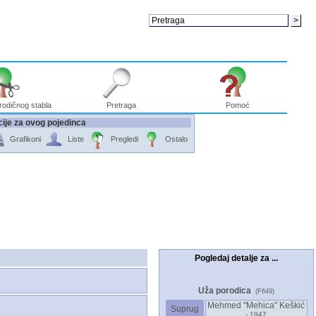
rodičnog stabla
Pretraga
Pomoć
ije za ovog pojedinca
Grafikoni
Liste
Pregledi
Ostalo
Pogledaj detalje za ...
Uža porodica
(F649)
Mehmed "Mehica" Keškić
Suprug
- 1947