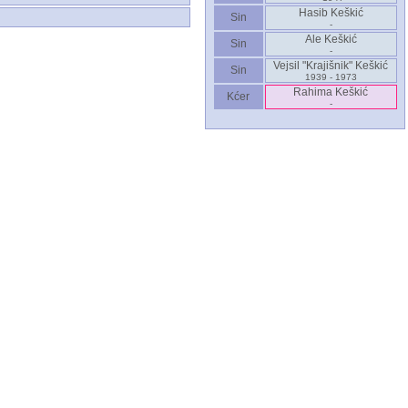
Hasib Keškić
Sin
-
Ale Keškić
Sin
-
Vejsil "Krajišnik" Keškić
Sin
1939 - 1973
Rahima Keškić
Kćer
-