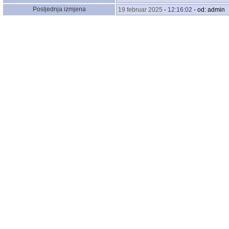
Posljednja izmjena
19 februar 2025
-
12:16:02
- od: admin