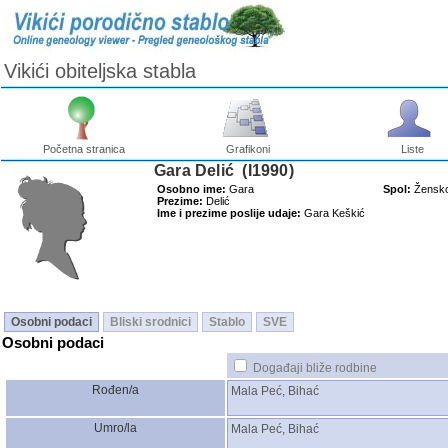
Vikići obiteljska stabla
Početna stranica
Grafikoni
Liste
Gara Delić ‎(I1990)‎
Osobno ime:
Gara
Spol:
Žensk
Prezime:
Delić
Ime i prezime poslije udaje:
Gara Keškić
Osobni podaci
Bliski srodnici
Stablo
SVE
Osobni podaci
Događaji bliže rodbine
Rođen/a
Mala Peć, Bihać
Umro/la
Mala Peć, Bihać