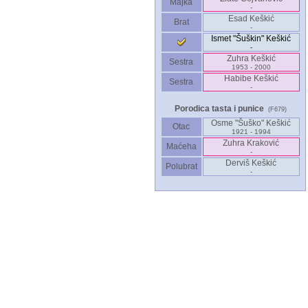
Majka
-
Esad Keškić
Brat
-
Ismet "Šuškin" Keškić
-
Zuhra Keškić
Sestra
1953 - 2000
Habibe Keškić
Sestra
-
Porodica tasta i punice
(F679)
Osme "Šuško" Keškić
Otac
1921 - 1994
Zuhra Kraković
Maćeha
-
Derviš Keškić
Polubrat
-