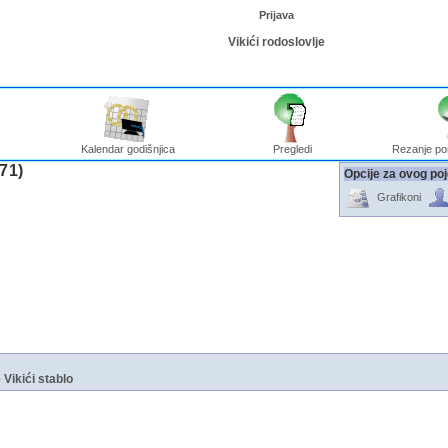
Prijava
Vikići rodoslovlje
Kalendar godišnjica
Pregledi
Rezanje po
71)‎
Opcije za ovog po
Grafikoni
e
Vikići stablo