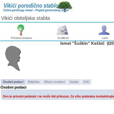
Vikići obiteljska stabla
Početna stranica
Grafikoni
Liste
Ismet "Šuškin" Keškić ‎(I20
Osobni podaci
Bilješke
Bliski srodnici
Stablo
SVE
Osobni podaci
Ovo je privatni podatak i ne može biti prikazan. Za više podataka kontaktirajt