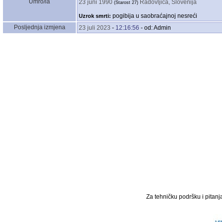
Umro/la
23 juni 1990
Radovljica, Slovenija
‎(Starost 27)‎
pogibija u saobraćajnoj nesreći
Uzrok smrti:
Posljednja izmjena
23 juli 2023
-
12:16:56
- od: Admin
Za tehničku podršku i pitanja