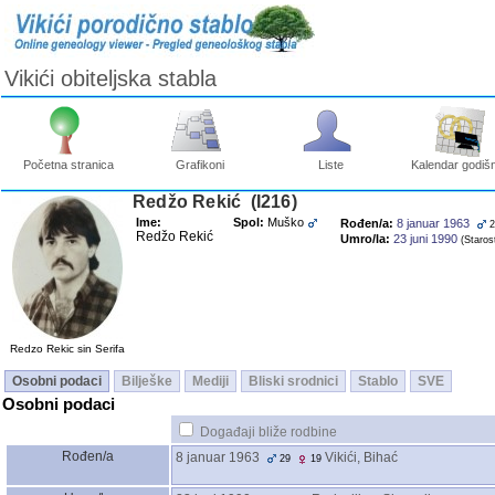
Vikići obiteljska stabla
Početna stranica
Grafikoni
Liste
Kalendar godišn
Redžo Rekić ‎(I216)‎
Ime:
Spol:
Muško
Rođen/a:
8 januar 1963
2
Redžo Rekić
Umro/la:
23 juni 1990
‎(Starost
Redzo Rekic sin Serifa
Osobni podaci
Bilješke
Mediji
Bliski srodnici
Stablo
SVE
Osobni podaci
Događaji bliže rodbine
Rođen/a
8 januar 1963
Vikići, Bihać
29
19