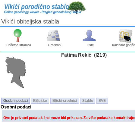
Vikići obiteljska stabla
Početna stranica
Grafikoni
Liste
Kalendar godišn
Fatima Rekić ‎(I219)‎
Osobni podaci
Bilješke
Bliski srodnici
Stablo
SVE
Osobni podaci
Ovo je privatni podatak i ne može biti prikazan. Za više podataka kontaktirajt