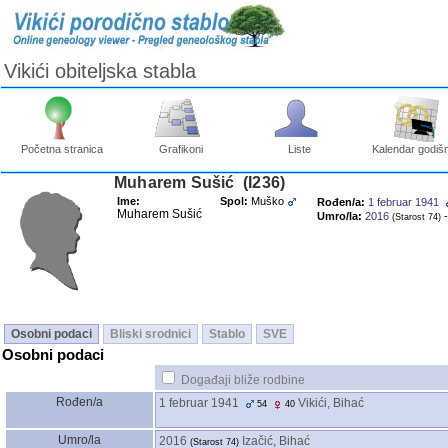
Vikići obiteljska stabla
Početna stranica
Grafikoni
Liste
Kalendar godišn
Muharem Sušić ‎(I236)‎
Ime:
Spol:
Muško
Rođen/a:
1 februar 1941
Muharem Sušić
Umro/la:
2016
-
‎(Starost 74)‎
Osobni podaci
Bliski srodnici
Stablo
SVE
Osobni podaci
Događaji bliže rodbine
Rođen/a
1 februar 1941
Vikići, Bihać
54
40
Umro/la
2016
Izačić, Bihać
‎(Starost 74)‎