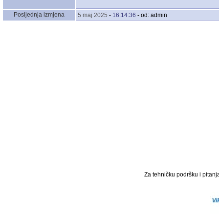
Posljednja izmjena
5 maj 2025
-
16:14:36
- od: admin
Za tehničku podršku i pitanja