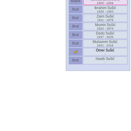
Majka
1900 - 1959
Ibrahim Sušić
Brat
1929 - 1983
Zaim Sušić
Brat
1911 - 1979
Mumin Sušić
Brat
1920 - 1974
Dedo Sušić
Brat
1937 - 2025
Muharem Sušić
Brat
1941 - 2016
Omer Sušić
-
Hasib Sušić
Brat
-