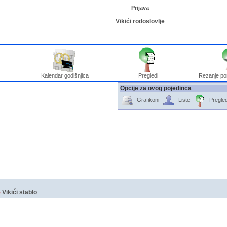
Prijava
Vikići rodoslovlje
Kalendar godišnjica
Pregledi
Rezanje po
Opcije za ovog pojedinca
Grafikoni
Liste
Pregled
e
Vikići stablo