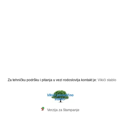
Za tehničku podršku i pitanja u vezi rodoslovlja kontakt je:
Vikići stablo
Verzija za štampanje