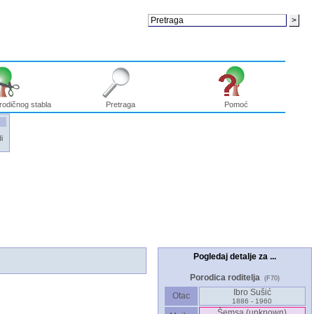
rodičnog stabla
Pretraga
Pomoć
i
Pogledaj detalje za ...
Porodica roditelja
(F70)
Ibro Sušić
Otac
1886 - 1960
Šemsa ‎(unknown)‎