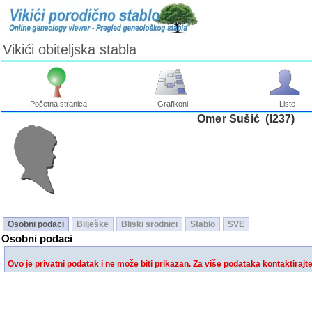
Vikići obiteljska stabla
Početna stranica
Grafikoni
Liste
Omer Sušić ‎(I237)‎
Osobni podaci
Bilješke
Bliski srodnici
Stablo
SVE
Osobni podaci
Ovo je privatni podatak i ne može biti prikazan. Za više podataka kontaktirajt