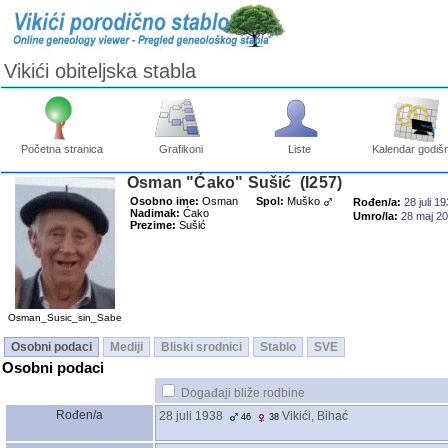
Vikići obiteljska stabla
Početna stranica
Grafikoni
Liste
Kalendar godišn
Osman "Ćako" Sušić ‎(I257)‎
Osobno ime:
Osman
Spol:
Muško
Rođen/a:
28 juli 1
Nadimak:
Ćako
Umro/la:
28 maj 2
Prezime:
Sušić
Osman_Susic_sin_Sabe
Osobni podaci
Mediji
Bliski srodnici
Stablo
SVE
Osobni podaci
Događaji bliže rodbine
Rođen/a
28 juli 1938
Vikići, Bihać
46
38