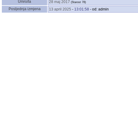
Umro/la
28 maj 2017
‎(Starost 78)‎
Posljednja izmjena
13 april 2025
-
13:01:58
- od: admin