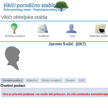
Vikići obiteljska stabla
Početna stranica
Grafikoni
Liste
Kalendar godišn
Jasmin Sušić ‎(I267)‎
Osobni podaci
Bilješke
Bliski srodnici
Stablo
SVE
Osobni podaci
Ovo je privatni podatak i ne može biti prikazan. Za više podataka kontaktirajt