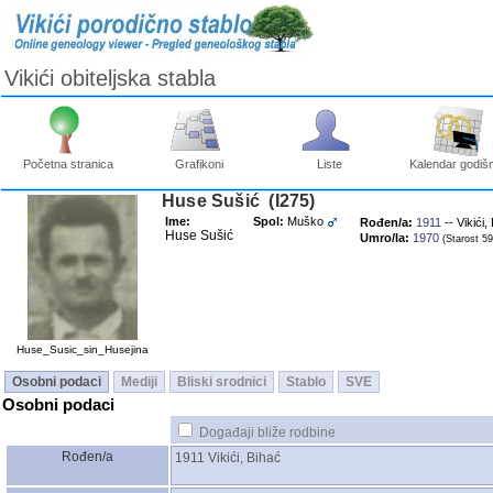
Vikići obiteljska stabla
Početna stranica
Grafikoni
Liste
Kalendar godišn
Huse Sušić ‎(I275)‎
Ime:
Spol:
Muško
Rođen/a:
1911
-- Vikići,
Huse Sušić
Umro/la:
1970
‎(Starost 59)
Huse_Susic_sin_Husejina
Osobni podaci
Mediji
Bliski srodnici
Stablo
SVE
Osobni podaci
Događaji bliže rodbine
Rođen/a
1911
Vikići, Bihać