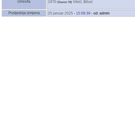
Umro/la
1970
Vikići, Bihać
‎(Starost 59)‎
Posljednja izmjena
25 januar 2025
-
15:08:39
- od: admin