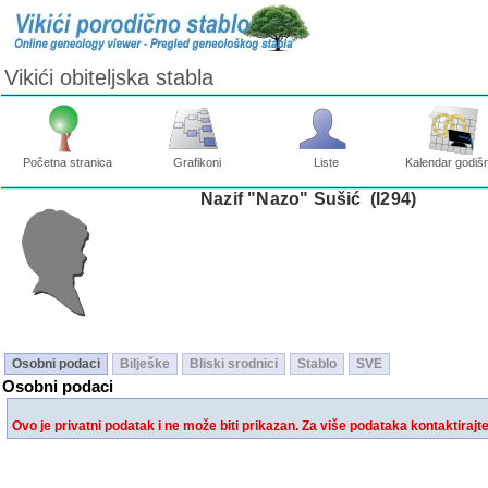
Vikići obiteljska stabla
Početna stranica
Grafikoni
Liste
Kalendar godišn
Nazif "Nazo" Sušić ‎(I294)‎
Osobni podaci
Bilješke
Bliski srodnici
Stablo
SVE
Osobni podaci
Ovo je privatni podatak i ne može biti prikazan. Za više podataka kontaktirajt