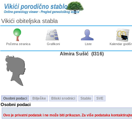
Vikići obiteljska stabla
Početna stranica
Grafikoni
Liste
Kalendar godišn
Almira Sušić ‎(I316)‎
Osobni podaci
Bilješke
Bliski srodnici
Stablo
SVE
Osobni podaci
Ovo je privatni podatak i ne može biti prikazan. Za više podataka kontaktirajt