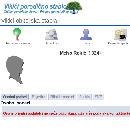
Vikići obiteljska stabla
Početna stranica
Grafikoni
Liste
Kalendar godišn
Meho Rekić ‎(I324)‎
Osobni podaci
Bilješke
Bliski srodnici
Stablo
SVE
Osobni podaci
Ovo je privatni podatak i ne može biti prikazan. Za više podataka kontaktirajt