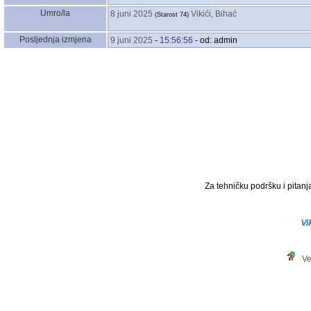
Umro/la
8 juni 2025
Vikići, Bihać
‎(Starost 74)‎
Posljednja izmjena
9 juni 2025
-
15:56:56
- od: admin
Za tehničku podršku i pitanja
Ve