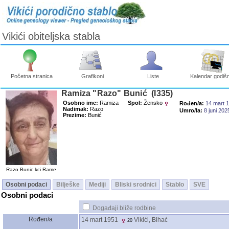
Vikići obiteljska stabla
Početna stranica
Grafikoni
Liste
Kalendar godišn
Ramiza "Razo" Bunić ‎(I335)‎
Osobno ime:
Ramiza
Spol:
Žensko
Rođen/a:
14 mart 
Nadimak:
Razo
Umro/la:
8 juni 202
Prezime:
Bunić
Razo Bunic kci Rame
Osobni podaci
Bilješke
Mediji
Bliski srodnici
Stablo
SVE
Osobni podaci
Događaji bliže rodbine
Rođen/a
14 mart 1951
Vikići, Bihać
20