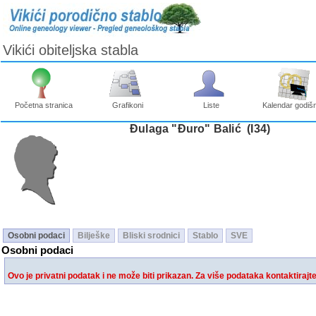
Vikići obiteljska stabla
Početna stranica
Grafikoni
Liste
Kalendar godišn
Ðulaga "Đuro" Balić ‎(I34)‎
Osobni podaci
Bilješke
Bliski srodnici
Stablo
SVE
Osobni podaci
Ovo je privatni podatak i ne može biti prikazan. Za više podataka kontaktirajt